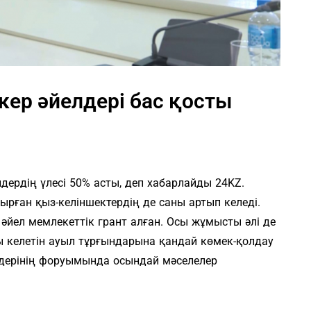
кер әйелдері бас қосты
лдердің үлесі 50% асты, деп хабарлайды 24KZ.
ырған қыз-келіншектердің де саны артып келеді.
әйел мемлекеттік грант алған. Осы жұмысты әлі де
ысы келетін ауыл тұрғындарына қандай көмек-қолдау
лдерінің форуымында осындай мәселелер