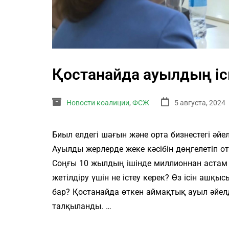
Қостанайда ауылдың іс
Новости коалиции
,
ФСЖ
5 августа, 2024
Биыл елдегі шағын және орта бизнестегі әйе
Ауылды жерлерде жеке кәсібін дөңгелетіп от
Соңғы 10 жылдың ішінде миллионнан астам 
жетілдіру үшін не істеу керек? Өз ісін ашқ
бар? Қостанайда өткен аймақтық ауыл әйе
талқыланды. …