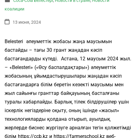
Coca-Cola Белестері
,
Новости в стране
,
Новости
коалиции
13 июня, 2024
Belesteri әлеуметтік жобасы жаңа маусымын
бастайды – тағы 30 грант жаңадан кәсіп
бастағандарды күтеді. Астана, 12 маусым 2024 жыл.
– «Belesteri» («Өсу баспалдақтары») әлеуметтік
жобасының ұйымдастырушылары жаңадан кәсіп
бастағандарға білім беретін кезекті маусымы мен
жыл сайынғы гранттар байқауының басталғаны
туралы хабарлайды. Барлық тілек білдірушілер үшін
іскерлік негіздеріне оқыту, оның ішінде «жасыл»
технологияларды қолдана отырып, ауылдық
жерлерде биснес жүргізуге арналған тегін қолжетімді
білім https://ccb.kz и https://farmerschool.kz веб-