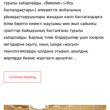
туралы хабарлайды. «Belesteri» («Өсу
баспалдақтары») әлеуметтік жобасының
ұйымдастырушылары жаңадан кәсіп бастағандарға
білім беретін кезекті маусымы мен жыл сайынғы
гранттар байқауының басталғаны туралы
хабарлайды. Барлық тілек білдірушілер үшін іскерлік
негіздеріне оқыту, оның ішінде «жасыл»
технологияларды қолдана отырып, ауылдық
жерлерде бизнес жүргізуге арналған …
Continue Reading