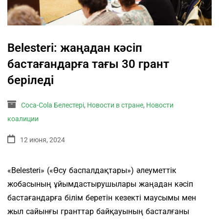
Belesteri: жаңадан кәсіп
бастағандарға тағы 30 грант
беріледі
Coca-Cola Белестері
,
Новости в стране
,
Новости
коалиции
12 июня, 2024
«Belesteri» («Өсу баспалдақтары») әлеуметтік
жобасының ұйымдастырушылары жаңадан кәсіп
бастағандарға білім беретін кезекті маусымы мен
жыл сайынғы гранттар байқауының басталғаны