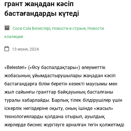
грант жаңадан кәсіп
бастағандарды күтеді
Coca-Cola Белестері
,
Новости в стране
,
Новости
коалиции
13 июня, 2024
«Belesteri» («Өсу баспалдақтары») әлеуметтік
жобасының ұйымдастырушылары жаңадан кәсіп
бастағандарға білім беретін кезекті маусымы мен
жыл сайынғы гранттар байқауының басталғаны
туралы хабарлайды. Барлық тілек білдірушілер үшін
іскерлік негіздеріне оқыту, оның ішінде «жасыл»
технологияларды қолдана отырып, ауылдық
жерлерде биснес жүргізуге арналған тегін қолжетімді