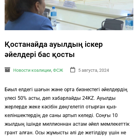
Қостанайда ауылдың іскер
әйелдері бас қосты
Новости коалиции
,
ФСЖ
5 августа, 2024
Биыл елдегі шағын және орта бизнестегі әйелдердің
үлесі 50% асты, деп хабарлайды 24KZ. Ауылды
жерлерде жеке кәсібін дөңгелетіп отырған қыз-
келіншектердің де саны артып келеді. Соңғы 10
жылдың ішінде миллионнан астам әйел мемлекеттік
грант алған. Осы жұмысты әлі де жетілдіру үшін не