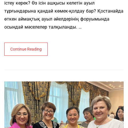
істеу керек? Өз ісін ашқысы келетін ауыл
тұрғындарына қандай көмек-қолдау бар? Қостанайда
өткен аймақтық ауыл әйелдерінің форуымында
осындай мәселелер талқыланды. …
Continue Reading