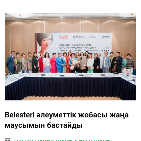
Belesteri әлеуметтік жобасы жаңа
маусымын бастайды