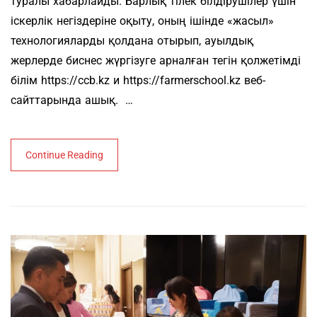
туралы хабарлайды. Барлық тілек білдірушілер үшін
іскерлік негіздеріне оқыту, оның ішінде «жасыл»
технологияларды қолдана отырып, ауылдық
жерлерде биснес жүргізуге арналған тегін қолжетімді
білім https://ccb.kz и https://farmerschool.kz веб-
сайттарында ашық. …
Continue Reading