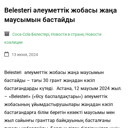
Belesteri әлеуметтік жобасы жаңа
маусымын бастайды
Coca-Cola Белестері
,
Новости в стране
,
Новости
коалиции
13 июня, 2024
Belesteri әлеуметтік жобасы жаңа маусымын
бастайды – тағы 30 грант жаңадан кәсіп
бастағандарды күтеді. Астана, 12 маусым 2024 жыл.
– «Belesteri» («Өсу баспалдақтары») әлеуметтік
жобасының ұйымдастырушылары жаңадан кәсіп
бастағандарға білім беретін кезекті маусымы мен
жыл сайынғы гранттар байқауының басталғаны