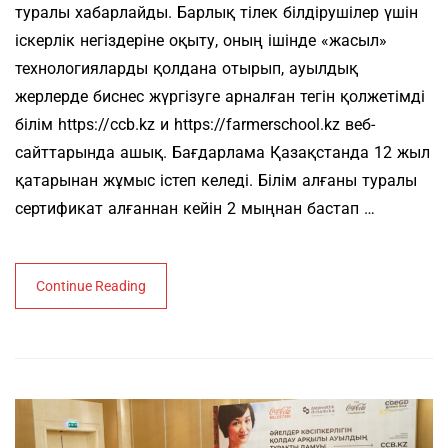
туралы хабарлайды. Барлық тілек білдірушілер үшін
іскерлік негіздеріне оқыту, оның ішінде «жасыл»
технологияларды қолдана отырып, ауылдық
жерлерде биснес жүргізуге арналған тегін қолжетімді
білім https://ccb.kz и https://farmerschool.kz веб-
сайттарында ашық. Бағдарлама Қазақстанда 12 жыл
қатарынан жұмыс істеп келеді. Білім алғаны туралы
сертификат алғаннан кейін 2 мыңнан бастап …
Continue Reading