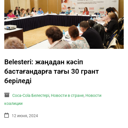
Belesteri: жаңадан кәсіп
бастағандарға тағы 30 грант
беріледі
Coca-Cola Белестері
,
Новости в стране
,
Новости
коалиции
12 июня, 2024