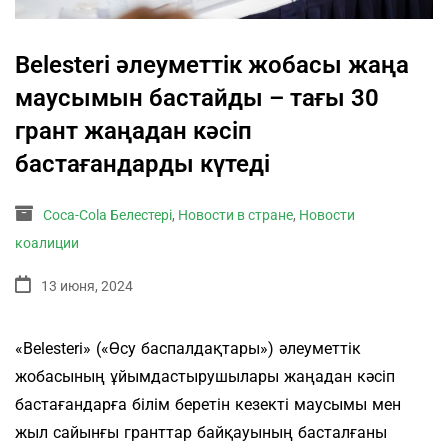
Belesteri әлеуметтік жобасы жаңа
маусымын бастайды – тағы 30
грант жаңадан кәсіп
бастағандарды күтеді
Coca-Cola Белестері
,
Новости в стране
,
Новости
коалиции
13 июня, 2024
«Belesteri» («Өсу баспалдақтары») әлеуметтік
жобасының ұйымдастырушылары жаңадан кәсіп
бастағандарға білім беретін кезекті маусымы мен
жыл сайынғы гранттар байқауының басталғаны