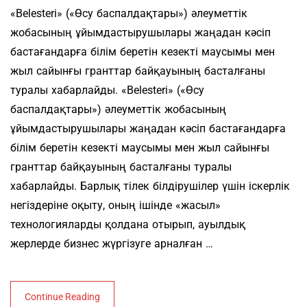
«Belesteri» («Өсу баспалдақтары») әлеуметтік
жобасының ұйымдастырушылары жаңадан кәсіп
бастағандарға білім беретін кезекті маусымы мен
жыл сайынғы гранттар байқауының басталғаны
туралы хабарлайды. «Belesteri» («Өсу
баспалдақтары») әлеуметтік жобасының
ұйымдастырушылары жаңадан кәсіп бастағандарға
білім беретін кезекті маусымы мен жыл сайынғы
гранттар байқауының басталғаны туралы
хабарлайды. Барлық тілек білдірушілер үшін іскерлік
негіздеріне оқыту, оның ішінде «жасыл»
технологияларды қолдана отырып, ауылдық
жерлерде бизнес жүргізуге арналған …
Continue Reading