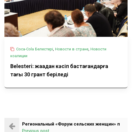
Coca-Cola Белестері
,
Новости в стране
,
Новости
коалиции
Belesteri: жаңадан кәсіп бастағандарға
тағы 30 грант беріледі
Региональный «Форум сельских женщин» п
Previous post