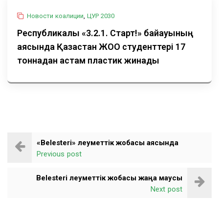
Новости коалиции
,
ЦУР 2030
Республикалық «3.2.1. Старт!» байқауының
аясында Қазақстан ЖОО студенттері 17
тоннадан астам пластик жинады
«Belesteri» әлеуметтік жобасы аясында
Previous post
Belesteri әлеуметтік жобасы жаңа маусы
Next post