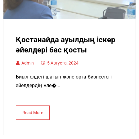
Қостанайда ауылдың іскер
әйелдері бас қосты
Admin
5 Августа, 2024
Биыл елдегі шағын және орта бизнестегі
әйелдердің үле�...
Read More