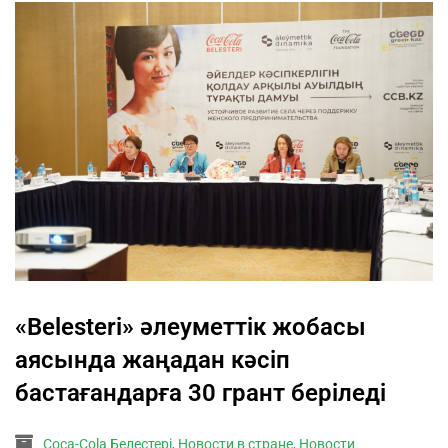
«Belesteri» әлеуметтік жобасы
аясында жаңадан кәсіп
бастағандарға 30 грант беріледі
Coca-Cola Белестері
,
Новости в стране
,
Новости