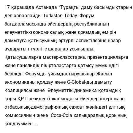
17 қарашада Астанада “Тұрақты даму басымдықтарын қ
деп хабарлайды Turkistan Today. Форум
бағдарламасында әйелдердің республиканың
әлеуметтік-экономикалық және қоғамдық өмірін
дамытуға қатысуының әртүрлі аспектілеріне назар
аударатын түрлі іс-шаралар ұсынылды.
Қатысушыларға мастер-класстарға, презентацияларға
және панельдік пікірталастарға қатысу мүмкіндігі
беріледі. Форумды ұйымдастырушылар Жасыл
экономиканы қолдау және G-Global-ды дамыту
Коалициясы және Әлеуметтік динамика қоғамдық
қоры ҚР Президенті жанындағы Әйелдер істері және
отбасылық-демографиялық саясат жөніндегі ұлттық
комиссияның және Coca-Cola халықаралық қорының
қолдауымен …