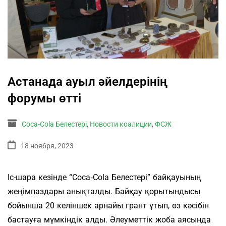
Астанада ауыл әйелдерінің
форумы өтті
Coca-Cola Белестері
,
Новости коалиции
,
ФСЖ
18 ноября, 2023
Іс-шара кезінде “Coca‑Cola Белестерi” байқауының
жеңімпаздары анықталды. Байқау қорытындысы
бойынша 20 келіншек арнайы грант ұтып, өз кәсібін
бастауға мүмкіндік алды. Әлеуметтік жоба аясында