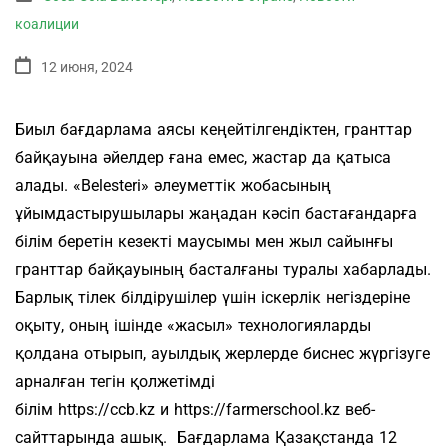
коалиции
12 июня, 2024
Биыл бағдарлама аясы кеңейтілгендіктен, гранттар
байқауына әйелдер ғана емес, жастар да қатыса
алады. «Belesteri» әлеуметтік жобасының
ұйымдастырушылары жаңадан кәсіп бастағандарға
білім беретін кезекті маусымы мен жыл сайынғы
гранттар байқауының басталғаны туралы хабарлады.
Барлық тілек білдірушілер үшін іскерлік негіздеріне
оқыту, оның ішінде «жасыл» технологияларды
қолдана отырып, ауылдық жерлерде биснес жүргізуге
арналған тегін қолжетімді
білім https://ccb.kz и https://farmerschool.kz веб-
сайттарында ашық. Бағдарлама Қазақстанда 12