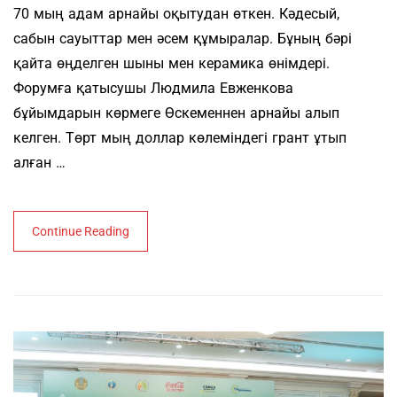
70 мың адам арнайы оқытудан өткен. Кәдесый,
сабын сауыттар мен әсем құмыралар. Бұның бәрі
қайта өңделген шыны мен керамика өнімдері.
Форумға қатысушы Людмила Евженкова
бұйымдарын көрмеге Өскеменнен арнайы алып
келген. Төрт мың доллар көлеміндегі грант ұтып
алған …
Continue Reading