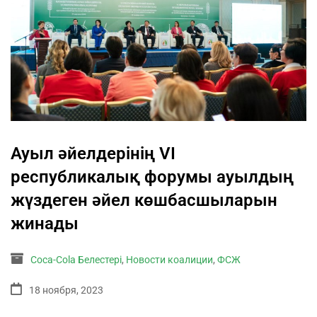
Ауыл әйелдерінің VI
республикалық форумы ауылдың
жүздеген әйел көшбасшыларын
жинады
Coca-Cola Белестері
,
Новости коалиции
,
ФСЖ
18 ноября, 2023