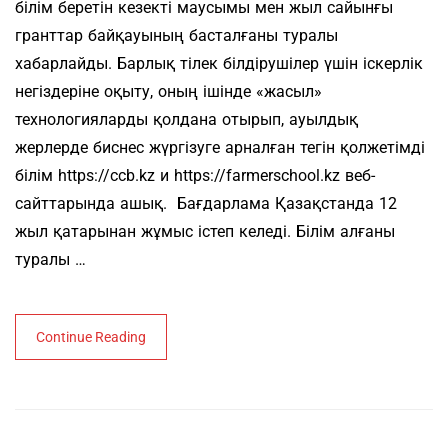
білім беретін кезекті маусымы мен жыл сайынғы
гранттар байқауының басталғаны туралы
хабарлайды. Барлық тілек білдірушілер үшін іскерлік
негіздеріне оқыту, оның ішінде «жасыл»
технологияларды қолдана отырып, ауылдық
жерлерде биснес жүргізуге арналған тегін қолжетімді
білім https://ccb.kz и https://farmerschool.kz веб-
сайттарында ашық. Бағдарлама Қазақстанда 12
жыл қатарынан жұмыс істеп келеді. Білім алғаны
туралы …
Continue Reading