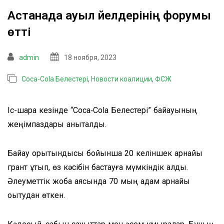
Астанада ауыл әйелдерінің форумы
өтті
admin
18 ноября, 2023
Coca-Cola Белестері
,
Новости коалиции
,
ФСЖ
Іс-шара кезінде “Coca‑Cola Белестерi” байқауының
жеңімпаздары анықталды.
Байқау қорытындысы бойынша 20 келіншек арнайы
грант ұтып, өз кәсібін бастауға мүмкіндік алды.
Әлеуметтік жоба аясында 70 мың адам арнайы
оқытудан өткен.