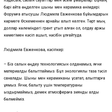
Кәдесый, сабын сауыттар мен әсем құмыралар. Бұның
бәрі қайта өңделген шыны мен керамика өнімдері.
Форумға қатысушы Людмила Евженкова бұйымдарын
көрмеге Өскеменнен арнайы алып келген. Төрт мың
доллар көлеміндегі грант ұтып алған ол, қолдау қаржы
көмегімен кәсіп ашып, нәсібін ұлғайтуда.
Людмила Евженкова, кәсіпкер:
– Біз салқын өңдеу технологиясын қолданамыз, яғни
материалды балқытпаймыз. Бұл экологиялық таза тәсіл
саналады. Шыны мен керамиканы ұсақтап, қалыптарға
құямыз. Яғни, балқыту үшін температураны
қыздырмаймыз, демек атмосфераға зиянды қалдық
бөлмейміз.