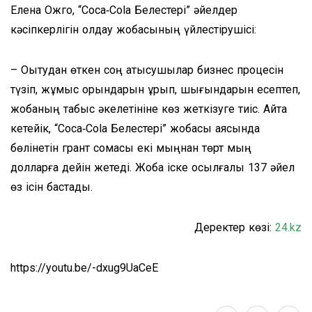
Елена Ожго, “Coca‑Cola Белестерi” әйелдер
кәсіпкерлігін қолдау жобасының үйлестірушісі:
– Оқытудан өткен соң қатысушылар бизнес процесін
түзіп, жұмыс орындарын құрып, шығындарын есептеп,
жобаның табыс әкелетініне көз жеткізуге тиіс. Айта
кетейік, “Coca‑Cola Белестерi” жобасы аясында
бөлінетін грант сомасы екі мыңнан төрт мың
долларға дейін жетеді. Жоба іске қосылғалы 137 әйел
өз ісін бастады.
Деректер көзі:
24.kz
https://youtu.be/-dxug9UaCeE