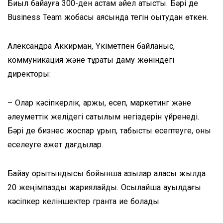
Биыл байқауға 300-ден астам әйел қатысты. Бәрі де
Business Team жобасы аясында тегін оқытудан өткен.
Александра Аккирман, Үкіметпен байланыс,
коммуникация және тұрақты даму жөніндегі
директоры:
– Олар кәсіпкерлік, қаржы, есеп, маркетинг және
әлеуметтік желідегі сатылым негіздерін үйренеді.
Бәрі де бизнес жоспар құрып, табысты есептеуге, оны
еселеуге қажет дағдылар.
Байқау қорытындысы бойынша қазылар алқасы жылда
20 жеңімпазды жариялайды. Осылайша ауылдағы
кәсіпкер келіншектер грантқа ие болады.