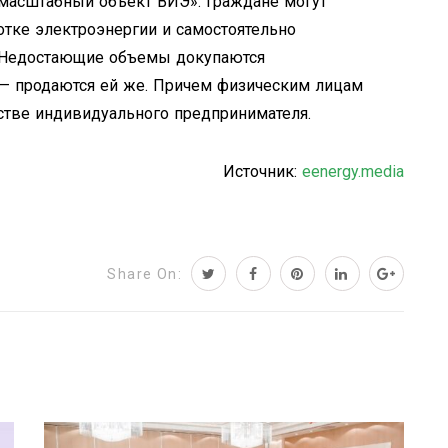
омасштабный объект ВИЭ». Граждане могут
отке электроэнергии и самостоятельно
. Недостающие объемы докупаются
— продаются ей же. Причем физическим лицам
естве индивидуального предпринимателя.
Источник:
eenergy.media
Share On: