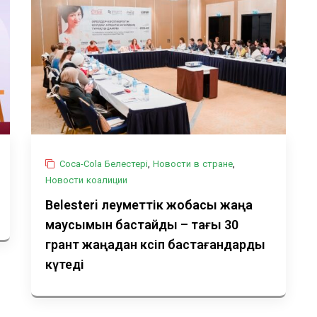
Coca-Cola Белестері
,
Новости в стране
,
Новости коалиции
Belesteri әлеуметтік жобасы жаңа
маусымын бастайды – тағы 30
грант жаңадан кәсіп бастағандарды
күтеді