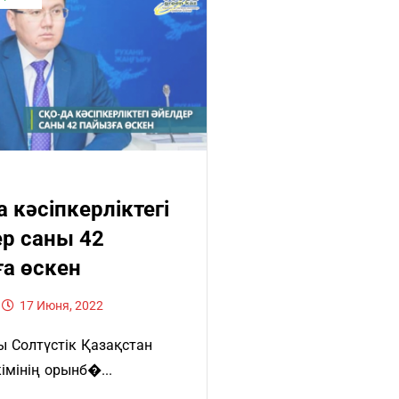
 кәсіпкерліктегі
р саны 42
а өскен
17 Июня, 2022
ы Солтүстік Қазақстан
імінің орынб�...