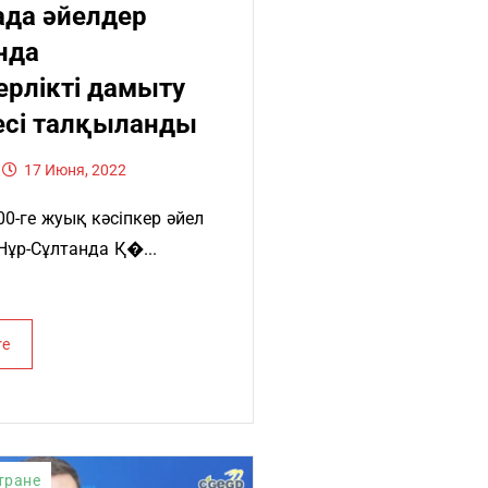
ада әйелдер
нда
ерлікті дамыту
есі талқыланды
17 Июня, 2022
0-ге жуық кәсіпкер әйел
Нұр-Сұлтанда Қ�...
re
тране