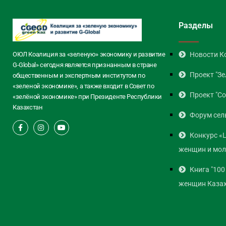
Разделы
ОЮЛ Коалиция за «зеленую» экономику и развитие
Новости К
G-Global» сегодня является признанным в стране
Проект "Зе
общественным и экспертным институтом по
«зеленой экономике», а также входит в Совет по
Проект "Co
«зелёной экономике» при Президенте Республики
Казахстан
Форум сел
Конкурс «
женщин и мо
Книга "100
женщин Казах