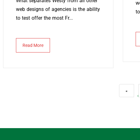
What separates Westy from all other
w
web designs of agencies is the ability
to
to test offer the most Fr...
Read More
«
‹