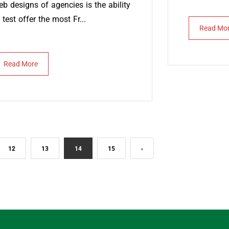
eb designs of agencies is the ability
 test offer the most Fr...
Read Mo
Read More
12
13
14
15
›