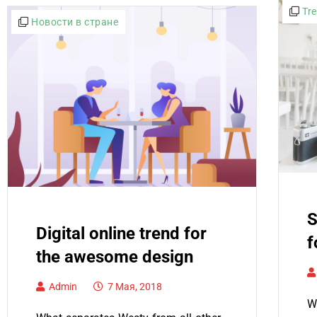
Tr
Новости в стране
S
Digital online trend for
f
the awesome design
Admin
7 Мая, 2018
W