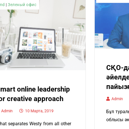
end
|
Зеленый офис
СҚО-да
әйелде
пайызғ
mart online leadership
or creative approach
Admin
Admin
10 Марта, 2019
Бұл турал
облысы әк
hat separates Westy from all other