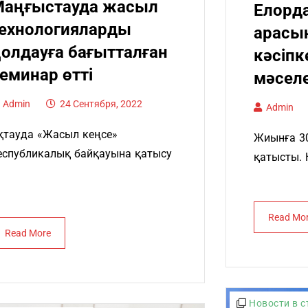
Маңғыстауда жасыл
Елорд
ехнологияларды
арасы
олдауға бағытталған
кәсіпк
еминар өтті
мәсел
Admin
24 Сентября, 2022
Admin
қтауда «Жасыл кеңсе»
Жиынға 30
еспубликалық байқауына қатысу
қатысты. 
Read Mo
Read More
Новости в с