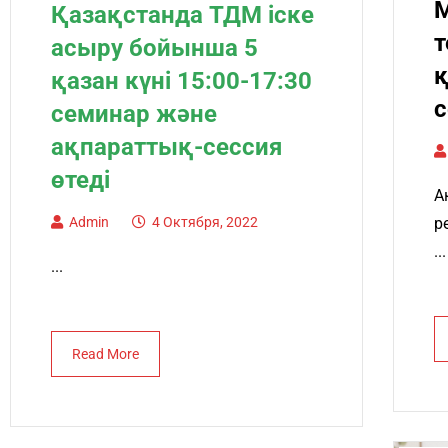
Қазақстанда ТДМ іске
т
асыру бойынша 5
қ
қазан күні 15:00-17:30
с
семинар және
ақпараттық-сессия
өтеді
А
Admin
4 Октября, 2022
р
...
...
Read More